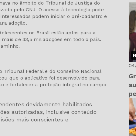
onava no âmbito do Tribunal de Justiça do
zado pelo CNJ. O acesso à tecnologia pode
 interessados podem iniciar o pré-cadastro e
ara adoção.
olescentes no Brasil estão aptos para a
u mais de 33,5 mil adoções em todo o país.
 caminho.
N
04
 Tribunal Federal e do Conselho Nacional
Gr
cou que o aplicativo foi desenvolvido para
au
o e fortalecer a proteção integral no campo
pe
tendentes devidamente habilitados
es autorizadas, inclusive conteúdo
cisões mais conscientes e
.