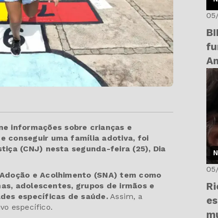
05
BI
fu
Am
úne informações sobre crianças e
 conseguir uma família adotiva, foi
tiça (CNJ) nesta segunda-feira (25), Dia
N
05
e Adoção e Acolhimento (SNA) tem como
Ri
lhas, adolescentes, grupos de irmãos e
ades específicas de saúde.
Assim, a
es
vo específico.
mu