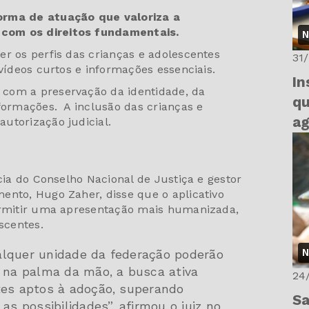
orma de atuação que valoriza a
 com os direitos fundamentais.
N
er os perfis das crianças e adolescentes
31
 vídeos curtos e informações essenciais.
In
com a preservação da identidade, da
qu
nformações. A inclusão das crianças e
a
utorização judicial.
ncia do Conselho Nacional de Justiça e gestor
ento, Hugo Zaher, disse que o aplicativo
permitir uma apresentação mais humanizada,
escentes.
N
alquer unidade da federação poderão
, na palma da mão, a busca ativa
24
tes aptos à adoção, superando
Sa
as possibilidades”, afirmou o juiz no