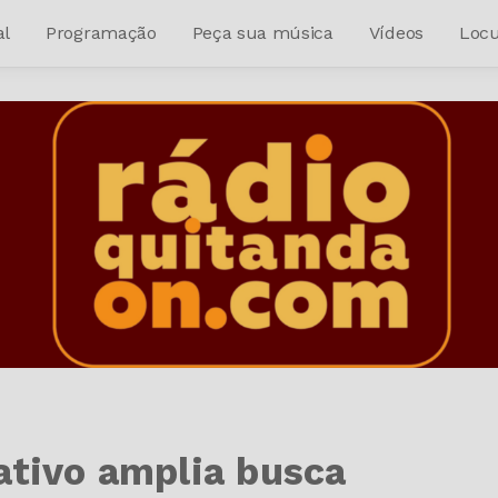
al
Programação
Peça sua música
Vídeos
Locu
ativo amplia busca