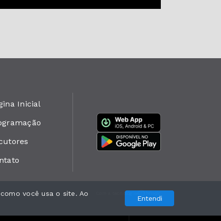
ina Inicial
ogramação
cutores
ntato
 como você usa o site. Ao
Com a tecnologia
Entendi