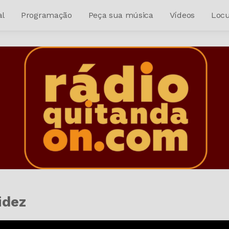
al
Programação
Peça sua música
Vídeos
Locu
idez