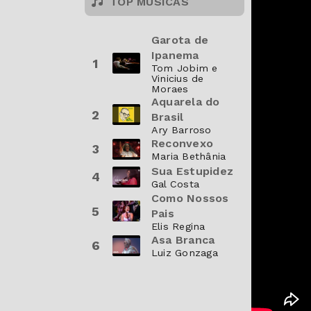
TOP MÚSICAS
Garota de
Ipanema
1
Tom Jobim e
Vinicius de
Moraes
Aquarela do
2
Brasil
Ary Barroso
Reconvexo
3
Maria Bethânia
Sua Estupidez
4
Gal Costa
Como Nossos
5
Pais
Elis Regina
Asa Branca
6
Luiz Gonzaga